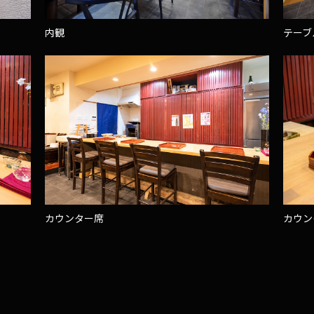
内観
テーブ
カウンター席
カウン