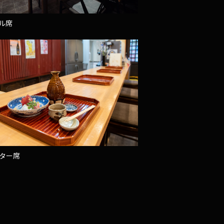
ル席
ター席